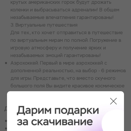
крутых американских горок будут дрожать
коленки и выбрасываться адреналин! В общем
незабываемые впечатления гарантированы!
3. Виртуальные путешествия
Для тех, кто хочет отправиться в путешествие
по виртуальным мирам по полной. Погружение в
игровую атмосферу и получение ярких и
незабываемых эмоций гарантированы!
Аэрохоккей. Первый в мире аэрохоккей с
дополненной реальностью, на выбор - 6 режимов
для игры. Представьте, что вместо скучного
большого поля Вы видите красивое космическое
пространство, а шайба выглядит как астероид!
Для кого
Для фанатов компьютерных игр
Для отважных приключенцев