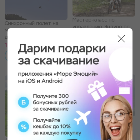
Мастер-класс по
Синхронный полет на
управлению Эндуро по
мотопараплане для
Торгашинскому хребту
двоих
13 000 ₽
2 490 ₽
ПОДРОБНЕЕ
ПОДРОБНЕЕ
Катание на гидроцикле