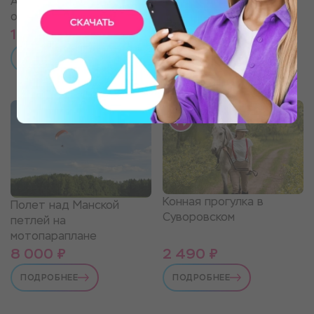
Аренда беседки для
отдыха
1 590 ₽
1 990 ₽
ПОДРОБНЕЕ
ПОДРОБНЕЕ
Конная прогулка в
Полет над Манской
Суворовском
петлей на
мотопараплане
8 000 ₽
2 490 ₽
ПОДРОБНЕЕ
ПОДРОБНЕЕ