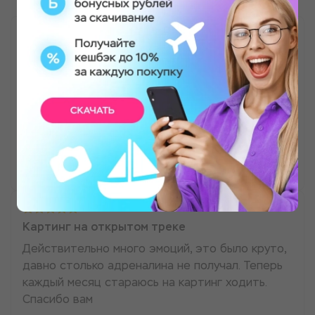
Картинг на открытом треке
картинг это скорость драйв не
перередаваемые эмоции!!!мы пошли на это
мероприятие всей семьей, и всем понравилось
и страшим и младшим👍👍👍 картинг ван лав
Ирина Гулкова
Картинг на открытом треке
Действительно много эмоций, это было круто,
давно столько адреналина не получал. Теперь
каждый месяц стараюсь на картинг ходить.
Спасибо вам