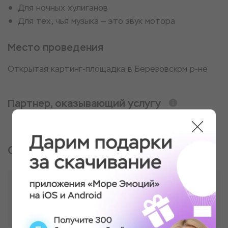
Для ночных хулиганов
Для тех, чья музыка — это звук мотора
Место проведения
Открытая картинг-площадка в Березовском р-не
Партнер, оказывающий услугу
Отзывы о подарке