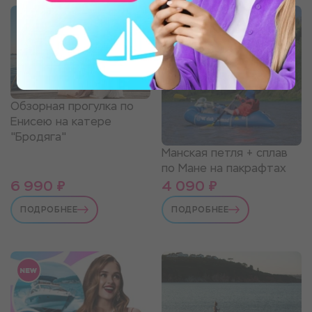
Обзорная прогулка по
Енисею на катере
"Бродяга"
Манская петля + сплав
по Мане на пакрафтах
6 990 ₽
4 090 ₽
ПОДРОБНЕЕ
ПОДРОБНЕЕ