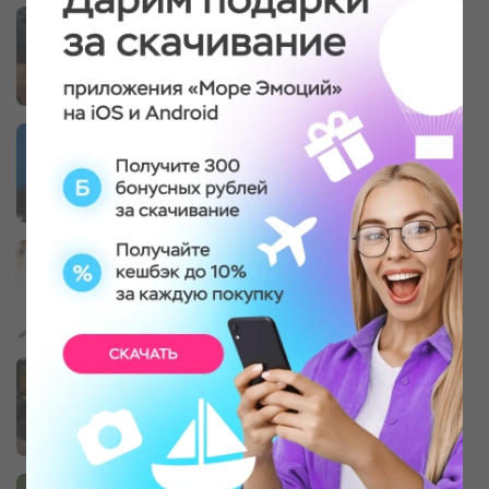
Мастер-класс: изделие из
натуральной кожи
Брелок, 1 участник, 1,5-2 часа
Урок вокала
1 участник, 1 занятие
Уроки игры на фортепиано
1 участник, 1 занятие
Драйвовый картинг на крытом треке
1 участник, 10 минут
Экскурсия по питомнику северных