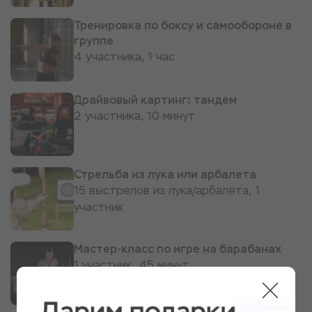
Тренировка по боксу и самообороне в
группе
4 участника, 1 час
Драйвовый картинг: тандем
2 участника, 10 минут
Стрельба из лука или арбалета
15 выстрелов из лука/арбалета, 1
участник
Мастер-класс по игре на барабанах
1 участник, 45 минут