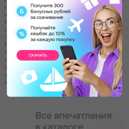
напишите нам любым удобным способом, указав
номер заказа или номер сертификата, реквизиты
банковской карты, и мы направим вам форму
заявления на возврат
Срок возврата денежных средств составляет не
более 10 рабочих дней с момента поступления
заявления в соответствии со сроками,
установленными ФЗ “О защите прав потребителя”.
Если возвращаемый товар был оплачен банковской
картой, возврат осуществляется на ту карту, с
которой была предоплата.