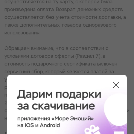
осуществляется на ту карту, с которой была
произведена оплата. Возврат денежных средств
осуществляется без учета стоимости доставки, а
также дополнительных товаров одноразового
использования.
Обращаем внимание, что в соответствии с
условиями
договора оферты
(Раздел 7), в
стоимость подарочного сертификата включен
сервисный сбор, который является платой за
услуги Агента по приему платежей, оформлению и
реализации подарочных сертификатов на
площадке Агента, размер которого составляет
20% от стоимости сертификата и включен в
стоимость сертификата. Стоимость услуг площадки
не подлежит возврату.
Для рассмотрения заявки на возврат сертификата