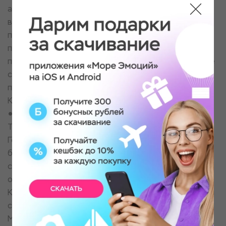
адреналин от скорости, драйва и тёмного леса
вокруг. Они достигнут самой вершины эмоций,
посетив смотровую площадку "Пеньки", откроют
по-настоящему захватывающий вид ночную
природу и увидят вечерние огни. Маршрут "Ночное
сафари 60 мин" предлагает извилистые трассы с
поворотами и подъемами на один из хребтов
Караульненского нагорья.
Тур "Ночное сафари", 90 минут
Тур проходит на снегоходах по снежному лесу.
Гости проедут замершее озеро. На этом маршруте
больше всего прямых участков. Они посетят
смотровую площадку"Балкон". С балкона
открываются виды на снежный лес и хребты
Караульненского нагорья. У лесного бармена гости
смогут попробовать фирменный таёжный чай.
Маршрут интересен поворотами и подъемом на