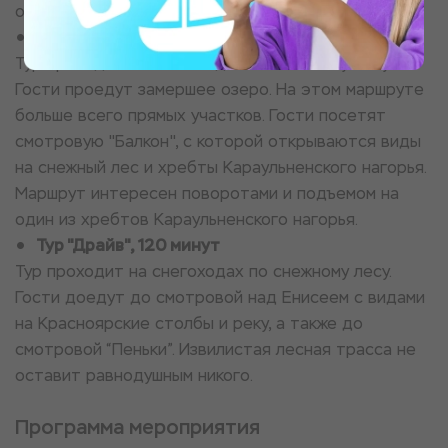
один из хребтов Караульненского нагорья.
Тур “Баунти”, 90 минут
Тур проходит на снегоходах по снежному лесу.
Гости проедут замершее озеро. На этом маршруте
больше всего прямых участков. Гости посетят
смотровую "Балкон", с которой открываются виды
на снежный лес и хребты Караульненского нагорья.
Маршрут интересен поворотами и подъемом на
один из хребтов Караульненского нагорья.
Тур "Драйв", 120 минут
Тур проходит на снегоходах по снежному лесу.
Гости доедут до смотровой над Енисеем с видами
на Красноярские столбы и реку, а также до
смотровой “Пеньки”. Извилистая лесная трасса не
оставит равнодушным никого.
Программа мероприятия