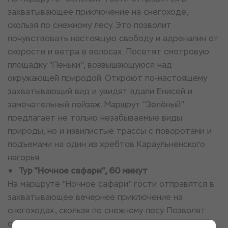
захватывающее приключение на снегоходе,
скользя по снежному лесу. Это позволит
почувствовать настоящую свободу и адреналин от
скорости и ветра в волосах. Посетят смотровую
площадку "Пеньки", возвышающуюся над
окружающей природой. Откроют по-настоящему
захватывающий вид и увидят вдали Енисей и
замечательный пейзаж. Маршрут "Зелёный"
предлагает не только незабываемые виды
природы, но и извилистые трассы с поворотами и
подъемами на один из хребтов Караульненского
нагорья.
Тур "Ночное сафари", 60 минут
На маршруте "Ночное сафари" гости отправятся в
захватывающее вечернее приключение на
снегоходах, скользя по снежному лесу. Позволят
себе почувствовать настоящую свободу и