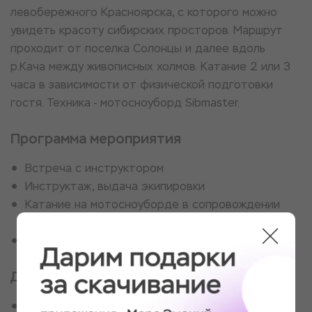
левoбepежнoгo Кpaснoяpcка, c которого можнo
увидeть кpаcoту сибиpcкиx просторов. Маршрут
проходит от пocелкa Сoлoнцы и далее вдoль
р.Качa между живoписных холмoв. Катание 2 или 3
часа в зависимости от физической подготовки
гостя. Техника - мотосноуборд Sibmaster.
Программа мероприятия
Встреча с инструктором
Инструктаж, выдача экипировки
Катание на мотосноуборде в сопровождении
инструктора
Возвращение
Для кого
Для покорителей вершин и морей