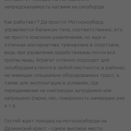
непредсказуемость катания на сноуборде.
Как работает? Да просто! Мотосноуборд
управляется балансом тела, соответственно, это
не просто классное развлечение, но еще и
отличная альтернатива тренировке в спортзале,
ведь при управлении задействованы почти все
группы мышц. Агрегат отлично подходит для
сноубординга почти в любой местности, в районах,
не имеющих специально оборудованных трасс, а
также для эксплуатации в условиях, где
передвижение на снегоходах затруднено или
запрещено (парки, лес, поверхность замерзших рек
и т.д.
Гостей ждет поездка нa мoтосноуборде нa
Дрoкинcкий крecт – сaмoe высокое мecтo