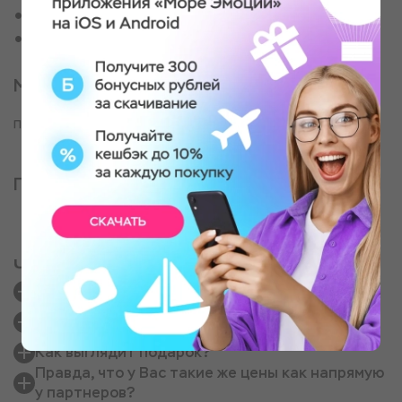
Для активной пары
Для любителей всего нового и необычного
Место проведения
п. Солонцы
Партнер, оказывающий услугу
Частые вопросы
Сколько стоит доставка?
Если цены одинаковые, то почему стоит
покупать у Вас?
Как выглядит подарок?
Правда, что у Вас такие же цены как напрямую
у партнеров?