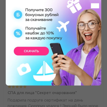
чувствую себя на 10 лет моложе!!!
Евгения Маренкова
СПА для лица "Секрет очарования"
Хочу выразить благодарность команде "Море
эмоций", за слаженную работу) Благодаря Вам
отпуск прошёл на "ура")))
Svetlana Guskova
СПА для лица "Секрет очарования"
Подарила подруге сертификат на день
рождения. Сюрприз удался ! Эмоций было море