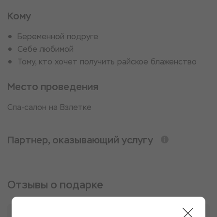
Кому
Беременной подруге
Себе любимой
Тому, кто хочет получить райское блаженство
Место проведения
Спа-салон на Взлетке
Партнер, оказывающий услугу
Отзывы о подарке