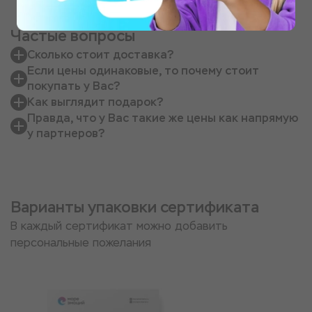
Частые вопросы
Сколько стоит доставка?
Если цены одинаковые, то почему стоит
покупать у Вас?
Как выглядит подарок?
Правда, что у Вас такие же цены как напрямую
у партнеров?
Варианты упаковки сертификата
В каждый сертификат можно добавить
персональные пожелания