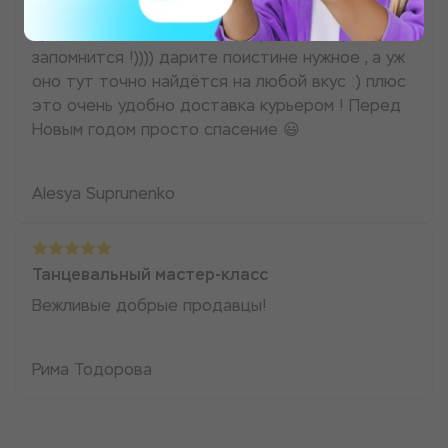
Море эмоций , это отличный досуг себе и
просто замечательный подарок ! Который
запомнится !)))) дарите поистине нужное , а уж
оно тут точно найдётся на любой вкус :) плюс
это очень удобно доставка курьером ! Перед
Новым годом просто спасение 😃
Alesya Suprunenko
Танцевальный мастер-класс
Вежливые добрые продавцы!
Рима Тодорова