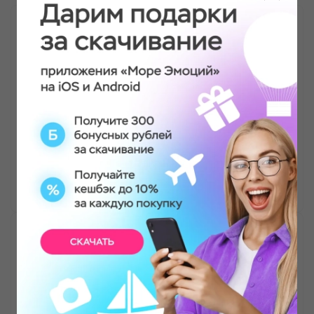
Танцевальный мастер-класс
я просто обожаю танцы и все, что с ними
связано)) мои друзья это знают, именно
поэтому мне и подарили этот сертификат)
мастер крутой он прям профессионал своего
тела, его движения завораживают, буду ходить
еще!
Ксения Батулина
Танцевальный мастер-класс
Здравствуйте)Что спасает от тоски ? Конечно
положительные и яркие эмоции , а где их взять
?! Есть такое место !замечательная компания