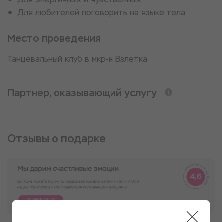
Для любителей поговорить на языке тела
Место проведения
Танцевальный клуб в мкр-н Взлетка
Партнер, оказывающий услугу
Отзывы о подарке