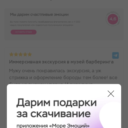
Иммерсивная экскурсия в музей барберинга
Мужу очень понравилась экскурсия, а уж
стрижка и оформление бороды тем более! все
было на высшем уровне. И экскурсия
интересная и подстрили супер 👍Рекомендуем!
Анна