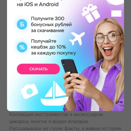
Иммерсивная экскурсия в музей барберинга
Оказалось что история барберинга очень
интересная. Больше всего поразили
инструменты. Ведуший так харизматично все
рассказывал, что время пролетело незаметно.
Теперь я тот парень который знает все о
бородах😂
Игорь В.
Иммерсивная экскурсия в музей барберинга
Я как профессиональный барбер могу сказать -
ребята проделали колоссальную работу.
Коллекция инструментов и аксессуаров
шикарна, многое я видел впервые.
Рассказывали не сухие факты, а живые истории