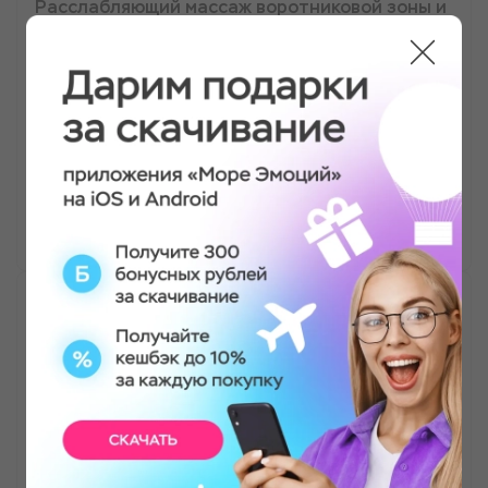
Расслабляющий массаж воротниковой зоны и
головы "Умиротворение"
Спокойная атмосфера и успокаивающая музыка
добавили общего расслабления. Это было
похоже на мини-отпуск для моего разума и
тела. Я не могу дождаться, чтобы вернуться!
Это было похоже на маленький кусочек рая.
Дарина
Расслабляющий массаж воротниковой зоны и
головы "Умиротворение"
Боже мой, мне просто сделали потрясающий
расслабляющий массаж воротниковой зоны и
головы! Как будто весь мой стресс и
напряжение растаяли. Нежные поглаживания и