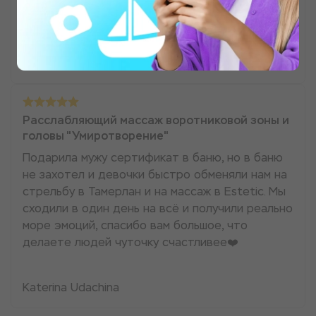
успокаивающие поглаживания были настоящим
блаженством. ммм просто обалденно, спаисбо!
Виктория
Расслабляющий массаж воротниковой зоны и
головы "Умиротворение"
Подарила мужу сертификат в баню, но в баню
не захотел и девочки быстро обменяли нам на
стрельбу в Тамерлан и на массаж в Estetic. Мы
сходили в один день на всё и получили реально
море эмоций, спасибо вам большое, что
делаете людей чуточку счастливее❤️
Katerina Udachina